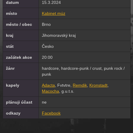
datum
15.3.2024
místo
Kabinet múz
město / obec
Brno
kraj
Jihomoravský kraj
stát
Česko
začátek akce
20:00
žánr
hardcore, hardcore-punk / crust, punk rock /
punk
kapely
Adacta
, Fvtvtre,
Remdik
,
Kronstadt
,
Macocha
, g.u.t.s.
plánuji účast
ne
odkazy
Facebook