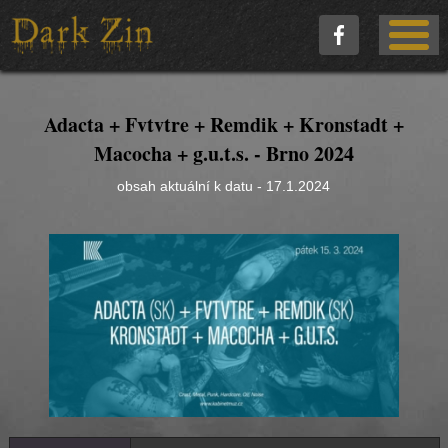
Adacta + Fvtvtre + Remdik + Kronstadt +
Macocha + g.u.t.s. - Brno 2024
obsah aktuální k datu - 17.1.2024