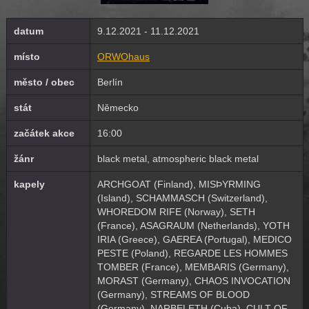
datum
9.12.2021 - 11.12.2021
místo
ORWOhaus
město / obec
Berlín
stát
Německo
začátek akce
16:00
žánr
black metal, atmospheric black metal
kapely
ARCHGOAT (Finland), MISÞYRMING
(Island), SCHAMMASCH (Switzerland),
WHOREDOM RIFE (Norway), SETH
(France), ASAGRAUM (Netherlands), YOTH
IRIA (Greece), GAEREA (Portugal), MEDICO
PESTE (Poland), REGARDE LES HOMMES
TOMBER (France), MEMBARIS (Germany),
MORAST (Germany), CHAOS INVOCATION
(Germany), STREAMS OF BLOOD
(Germany), NARBELETH (Cuba), CULT OF