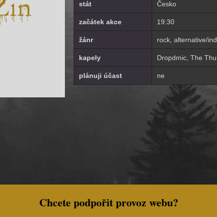
stát
Česko
začátek akce
19:30
žánr
rock, alternative/in
kapely
Dropdmic, The Thu
plánuji účast
ne
Chcete podpořit provoz webu?