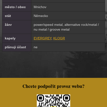
město / obec
Mnichov
stát
Německo
žánr
power/speed metal, alternative rock/metal /
nu metal / groove metal
kapely
EVERGREY
,
KLOGR
plánuji účast
ne
Chcete podpořit provoz webu?