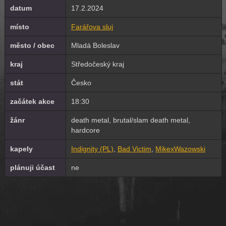
datum
17.2.2024
místo
Farářova sluj
město / obec
Mladá Boleslav
kraj
Středočeský kraj
stát
Česko
začátek akce
18:30
žánr
death metal, brutal/slam death metal,
hardcore
kapely
Indignity (PL)
,
Bad Victim
,
MikexWazowski
plánuji účast
ne