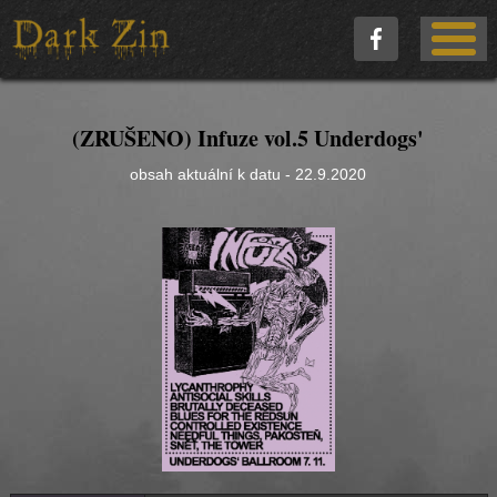
(ZRUŠENO) Infuze vol.5 Underdogs'
obsah aktuální k datu - 22.9.2020