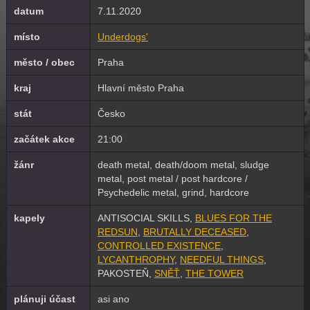
datum
7.11.2020
místo
Underdogs'
město / obec
Praha
kraj
Hlavní město Praha
stát
Česko
začátek akce
21:00
žánr
death metal, death/doom metal, sludge
metal, post metal / post hardcore /
Psychedelic metal, grind, hardcore
kapely
ANTISOCIAL SKILLS,
BLUES FOR THE
REDSUN
,
BRUTALLY DECEASED
,
CONTROLLED EXISTENCE
,
LYCANTHROPHY
,
NEEDFUL THINGS
,
PAKOSTEŇ,
SNĚŤ
,
THE TOWER
plánuji účast
asi ano