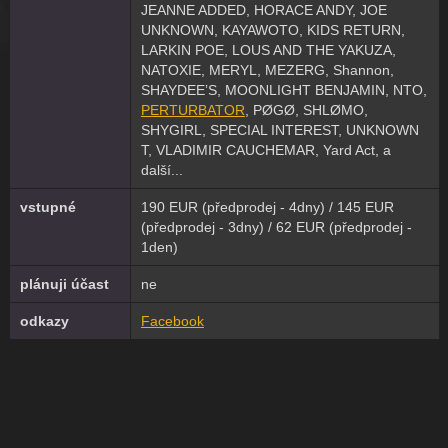
JEANNE ADDED, HORACE ANDY, JOE
UNKNOWN, KAYAWOTO, KIDS RETURN,
LARKIN POE, LOUS AND THE YAKUZA,
NATOXIE, MERYL, MEZERG, Shannon,
SHAYDEE’S, MOONLIGHT BENJAMIN, NTO,
PERTURBATOR
, PØGØ, SHLØMO,
SHYGIRL, SPECIAL INTEREST, UNKNOWN
T, VLADIMIR CAUCHEMAR, Yard Act, a
další...
vstupné
190 EUR (předprodej - 4dny) / 145 EUR
(předprodej - 3dny) / 62 EUR (předprodej -
1den)
plánuji účast
ne
odkazy
Facebook