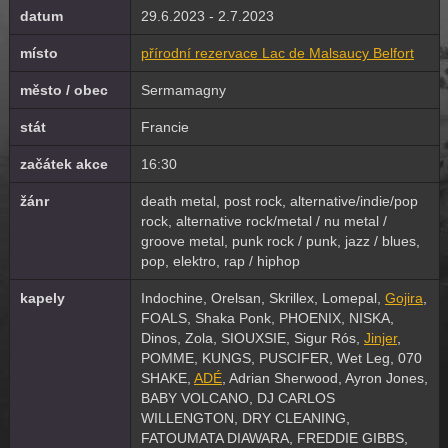
datum
29.6.2023 - 2.7.2023
místo
přírodní rezervace Lac de Malsaucy Belfort
město / obec
Sermamagny
stát
Francie
začátek akce
16:30
žánr
death metal, post rock, alternative/indie/pop
rock, alternative rock/metal / nu metal /
groove metal, punk rock / punk, jazz / blues,
pop, elektro, rap / hiphop
kapely
Indochine, Orelsan, Skrillex, Lomepal,
Gojira
,
FOALS, Shaka Ponk, PHOENIX, NISKA,
Dinos, Zola, SIOUXSIE, Sigur Rós,
Jinjer
,
POMME, KUNGS, PUSCIFER, Wet Leg, 070
SHAKE,
ADÉ
, Adrian Sherwood, Ayron Jones,
BABY VOLCANO, DJ CARLOS
WILLENGTON, DRY CLEANING,
FATOUMATA DIAWARA, FREDDIE GIBBS,