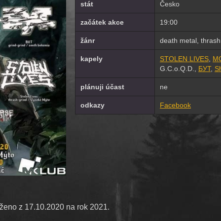
stát
Česko
začátek akce
19:00
žánr
death metal, thrash
kapely
STOLEN LIVES
,
MO
G.C.o.Q.D.,
БУТ
,
S
plánuji účast
ne
odkazy
Facebook
oženo z 17.10.2020 na rok 2021.