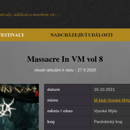
festivaly, události a mnohem víc…
FESTIVALY
NADCHÁZEJÍCÍ UDÁLOSTI
Massacre In VM vol 8
obsah aktuální k datu - 27.9.2020
datum
16.10.2021
místo
M-klub Vysoké Mýt
město / obec
Vysoké Mýto
kraj
Pardubický kraj