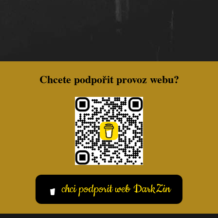
Chcete podpořit provoz webu?
chci podporit web DarkZin