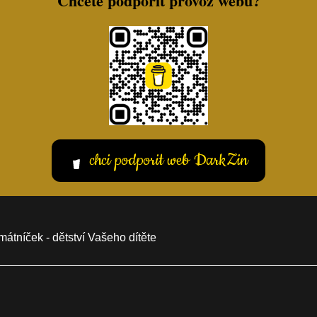
Chcete podpořit provoz webu?
chci podporit web DarkZin
átníček - dětství Vašeho dítěte