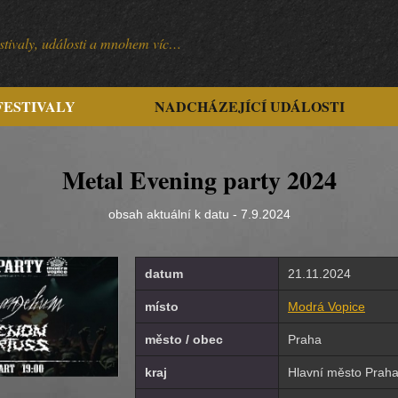
festivaly, události a mnohem víc…
FESTIVALY
NADCHÁZEJÍCÍ UDÁLOSTI
Metal Evening party 2024
obsah aktuální k datu - 7.9.2024
datum
21.11.2024
místo
Modrá Vopice
město / obec
Praha
kraj
Hlavní město Prah