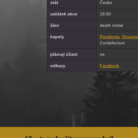
stát
Česko
začátek akce
18:00
žánr
death metal
kapely
Pandemia
,
Dysang
Cordefectum
plánuji účast
ne
odkazy
Facebook