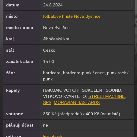
datum
24.8.2024
místo
fotbalové hřiště Nová Bystřice
město / obec
Nová Bystřice
kraj
Jihočeský kraj
stát
Česko
začátek akce
15:00
žánr
hardcore, hardcore-punk / crust, punk rock /
punk
kapely
HAKMAK, VOTCHI, SUKULENT SOUND,
VÍTKOVO KVARTETO,
STREETMACHINE
,
SPS
,
MORAVIAN BASTARDS
vstupné
350 Kč (předprodej) / 400 Kč (na místě)
plánuji účast
ne
odkazy
Facebook