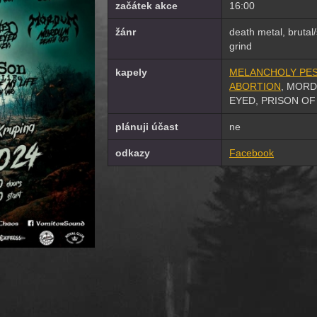
začátek akce
16:00
žánr
death metal, brutal
grind
kapely
MELANCHOLY PES
ABORTION
, MORD
EYED, PRISON OF
plánuji účast
ne
odkazy
Facebook