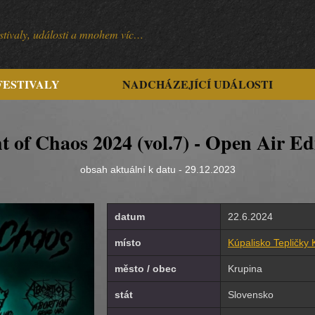
festivaly, události a mnohem víc…
FESTIVALY
NADCHÁZEJÍCÍ UDÁLOSTI
t of Chaos 2024 (vol.7) - Open Air Ed
obsah aktuální k datu - 29.12.2023
datum
22.6.2024
místo
Kúpalisko Tepličky 
město / obec
Krupina
stát
Slovensko