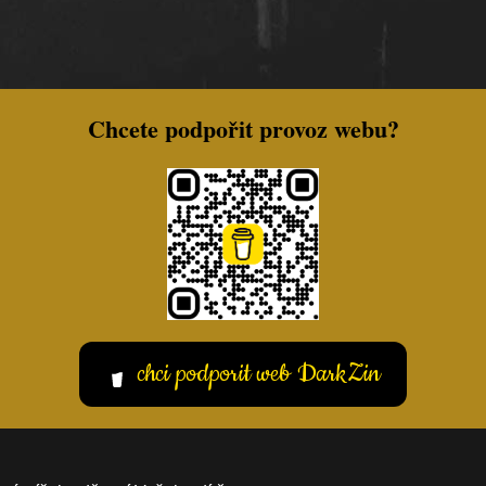
Chcete podpořit provoz webu?
chci podporit web DarkZin