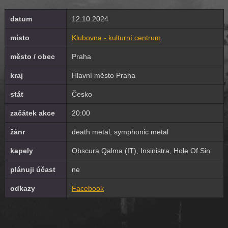
datum
12.10.2024
místo
Klubovna - kulturní centrum
město / obec
Praha
kraj
Hlavní město Praha
stát
Česko
začátek akce
20:00
žánr
death metal, symphonic metal
kapely
Obscura Qalma (IT), Insinistra, Hole Of Sin
plánuji účast
ne
odkazy
Facebook