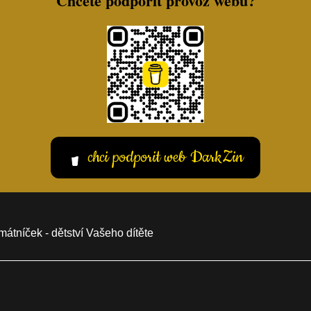
Chcete podpořit provoz webu?
chci podporit web DarkZin
átníček - dětství Vašeho dítěte