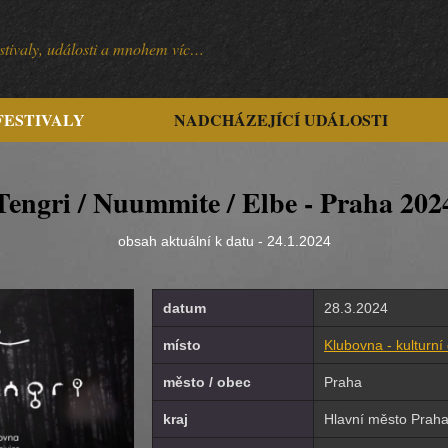
festivaly, události a mnohem víc…
FESTIVALY
NADCHÁZEJÍCÍ UDÁLOSTI
Tengri / Nuummite / Elbe - Praha 202
obsah aktuální k datu - 24.1.2024
datum
28.3.2024
místo
Klubovna - kulturní
město / obec
Praha
kraj
Hlavní město Prah