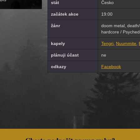
stát
Česko
začátek akce
19:00
žánr
doom metal, death/
hardcore / Psychede
kapely
Tengri
,
Nuummite
,
plánuji účast
ne
odkazy
Facebook