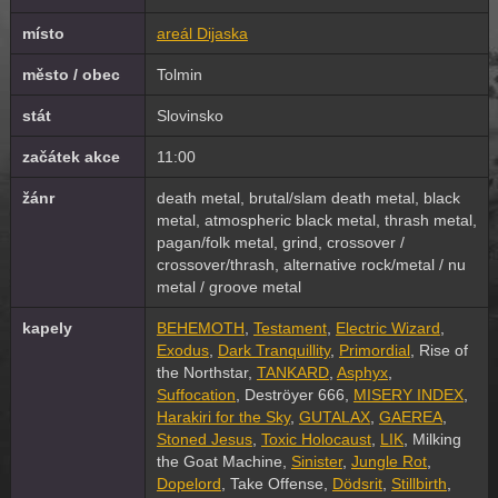
místo
areál Dijaska
město / obec
Tolmin
stát
Slovinsko
začátek akce
11:00
žánr
death metal, brutal/slam death metal, black
metal, atmospheric black metal, thrash metal,
pagan/folk metal, grind, crossover /
crossover/thrash, alternative rock/metal / nu
metal / groove metal
kapely
BEHEMOTH
,
Testament
,
Electric Wizard
,
Exodus
,
Dark Tranquillity
,
Primordial
, Rise of
the Northstar,
TANKARD
,
Asphyx
,
Suffocation
, Deströyer 666,
MISERY INDEX
,
Harakiri for the Sky
,
GUTALAX
,
GAEREA
,
Stoned Jesus
,
Toxic Holocaust
,
LIK
, Milking
the Goat Machine,
Sinister
,
Jungle Rot
,
Dopelord
, Take Offense,
Dödsrit
,
Stillbirth
,