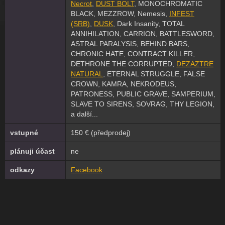
Necrot
,
DUST BOLT
, MONOCHROMATIC
BLACK, MEZZROW, Nemesis,
INFEST
(SRB)
,
DUSK
, Dark Insanity, TOTAL
ANNIHILATION, CARRION, BATTLESWORD,
ASTRAL PARALYSIS, BEHIND BARS,
CHRONIC HATE, CONTRACT KILLER,
DETHRONE THE CORRUPTED,
DEZAZTRE
NATURAL
, ETERNAL STRUGGLE, FALSE
CROWN, KAMRA, NEKRODEUS,
PATRONESS, PUBLIC GRAVE, SAMPERIUM,
SLAVE TO SIRENS, SOVRAG, THY LEGION,
a další...
vstupné
150 € (předprodej)
plánuji účast
ne
odkazy
Facebook