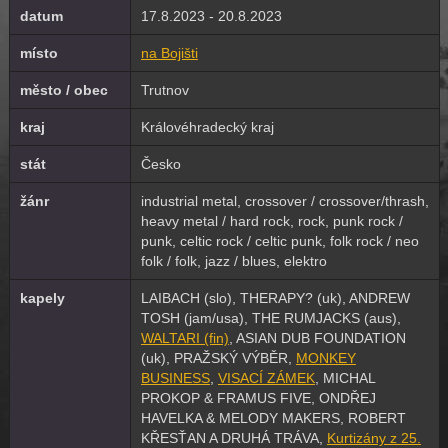
datum
17.8.2023 - 20.8.2023
místo
na Bojišti
město / obec
Trutnov
kraj
Královéhradecký kraj
stát
Česko
žánr
industrial metal, crossover / crossover/thrash,
heavy metal / hard rock, rock, punk rock /
punk, celtic rock / celtic punk, folk rock / neo
folk / folk, jazz / blues, elektro
kapely
LAIBACH (slo), THERAPY? (uk), ANDREW
TOSH (jam/usa), THE RUMJACKS (aus),
WALTARI (fin)
, ASIAN DUB FOUNDATION
(uk), PRAŽSKÝ VÝBĚR,
MONKEY
BUSINESS
,
VISACÍ ZÁMEK
, MICHAL
PROKOP & FRAMUS FIVE, ONDŘEJ
HAVELKA & MELODY MAKERS, ROBERT
KŘESŤAN A DRUHÁ TRÁVA,
Kurtizány z 25.