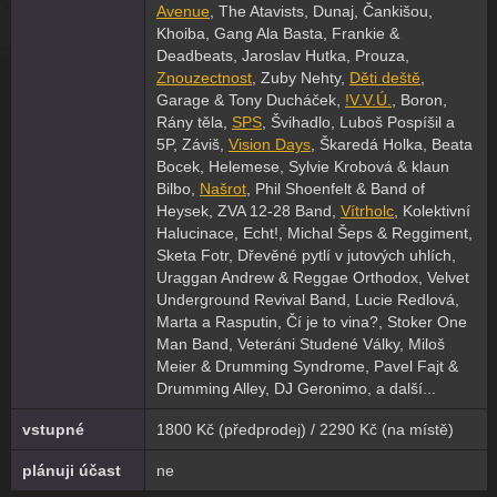
Avenue
, The Atavists, Dunaj, Čankišou,
Khoiba, Gang Ala Basta, Frankie &
Deadbeats, Jaroslav Hutka, Prouza,
Znouzectnost
, Zuby Nehty,
Děti deště
,
Garage & Tony Ducháček,
!V.V.Ú.
, Boron,
Rány těla,
SPS
, Švihadlo, Luboš Pospíšil a
5P, Záviš,
Vision Days
, Škaredá Holka, Beata
Bocek, Helemese, Sylvie Krobová & klaun
Bilbo,
Našrot
, Phil Shoenfelt & Band of
Heysek, ZVA 12-28 Band,
Vítrholc
, Kolektivní
Halucinace, Echt!, Michal Šeps & Reggiment,
Sketa Fotr, Dřevěné pytlí v jutových uhlích,
Uraggan Andrew & Reggae Orthodox, Velvet
Underground Revival Band, Lucie Redlová,
Marta a Rasputin, Čí je to vina?, Stoker One
Man Band, Veteráni Studené Války, Miloš
Meier & Drumming Syndrome, Pavel Fajt &
Drumming Alley, DJ Geronimo, a další...
vstupné
1800 Kč (předprodej) / 2290 Kč (na místě)
plánuji účast
ne