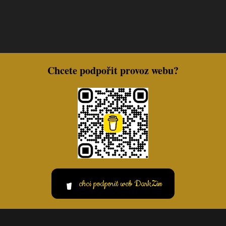
Chcete podpořit provoz webu?
chci podporit web DarkZin