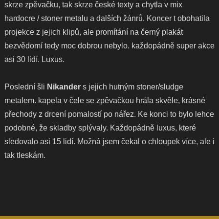
skrze zpěvačku, tak skrze české texty a chytla v mix
hardocre / stoner metalu a dalších žánrů. Koncer t obohatila
projekce z jejich klipů, ale promítání na černý plakát
bezvědomí tedy moc dobrou nebylo. každopádně super akce
asi 30 lidí. Luxus.
Poslední šli
Nikander
s jejich hutným stoner/sludge
metalem. kapela v čele se zpěvačkou hrála skvěle, krásné
přechody z drcení pomalostí po nářez. Ke konci to bylo lehce
podobné, že skladby splývaly. Každopádně luxus, které
sledovalo asi 15 lidí. Možná jsem čekal o chloupek více, ale i
tak tleskám.