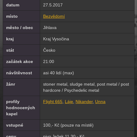
datum
27.5.2017
místo
Bezvědomí
město / obec
Jihlava
kraj
Kraj Vysočina
stát
Česko
začátek akce
21:00
návštěvnost
asi 40 lidí (max)
žánr
stoner metal, sludge metal, post metal / post
hardcore / Psychedelic metal
profily
Flight 665
,
Láje
,
Nikander
,
Unna
hodnocených
kapel
vstupné
100,- Kč (pouze na místě)
ceny
pivo Ježek 11 30,- Kč