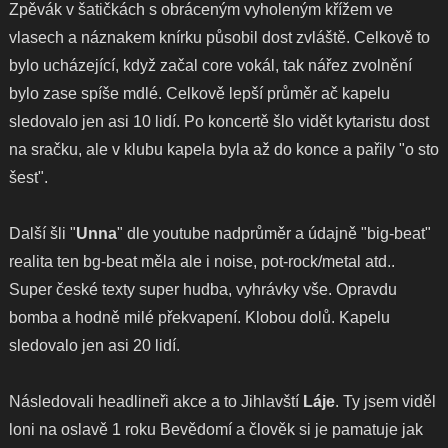
Zpěvák v šatičkách s obráceným vyholeným křížem ve
vlasech a náznakem knírku působil dost zvláště. Celkově to
bylo ucházející, když začal core vokál, tak nářez zvolnění
bylo zase spíše mdlé. Celkově lepší průměr ač kapelu
sledovalo jen asi 10 lidí. Po koncertě šlo vidět kytaristu dost
na sračku, ale v klubu kapela byla až do konce a pařily "o sto
šest".
Další šli "
Unna
" dle youtube nadprůměr a údajně "big-beat"
realita ten bg-beat měla ale i noise, pot-rock/metal atd..
Super české texty super hudba, vyhrávky vše. Opravdu
bomba a hodně milé překvapení. Klobou dolů. Kapelu
sledovalo jen asi 20 lidí.
Následovali headlineři akce a to Jihlavští
Láje
. Ty jsem viděl
loni na oslavě 1 roku Bevědomí a člověk si je pamatuje jak