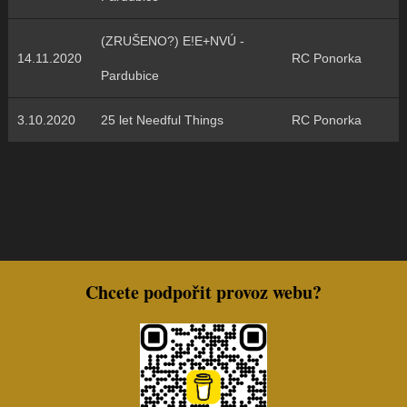
(ZRUŠENO?) E!E+NVÚ -
14.11.2020
RC Ponorka
Pardubice
3.10.2020
25 let Needful Things
RC Ponorka
Chcete podpořit provoz webu?