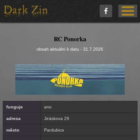
RC Ponorka
obsah aktuální k datu - 31.7.2026
funguje
ano
adresa
Jiráskova 29
město
Pardubice