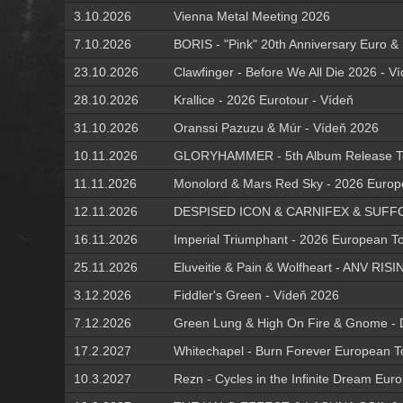
3.10.2026
Vienna Metal Meeting 2026
7.10.2026
BORIS - "Pink" 20th Anniversary Euro &
23.10.2026
Clawfinger - Before We All Die 2026 - V
28.10.2026
Krallice - 2026 Eurotour - Vídeň
31.10.2026
Oranssi Pazuzu & Múr - Vídeň 2026
10.11.2026
GLORYHAMMER - 5th Album Release To
11.11.2026
Monolord & Mars Red Sky - 2026 Europ
12.11.2026
DESPISED ICON & CARNIFEX & SUFFOC
16.11.2026
Imperial Triumphant - 2026 European To
25.11.2026
Eluveitie & Pain & Wolfheart - ANV RI
3.12.2026
Fiddler's Green - Vídeň 2026
7.12.2026
Green Lung & High On Fire & Gnome - D
17.2.2027
Whitechapel - Burn Forever European T
10.3.2027
Rezn - Cycles in the Infinite Dream Eur