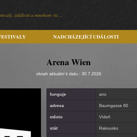
festivaly, události a mnohem víc…
FESTIVALY
NADCHÁZEJÍCÍ UDÁLOSTI
Arena Wien
obsah aktuální k datu - 30.7.2026
funguje
ano
adresa
Baumgasse 80
město
Vídeň
stát
Rakousko