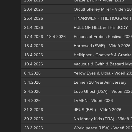
29.4.2026
Grade 2 (UK) - Vídeň 2026
28.4.2026
Orcutt Shelley Miller - Vídeň 2
25.4.2026
TINARIWEN - THE HOGGAR TO
21.4.2026
FULL OF HELL & THE BODY - 
17.4.2026 - 18.4.2026
Echoes of Erebos Festival 202
15.4.2026
Harrowed (SWE) - Vídeň 2026
13.4.2026
Hellripper - Goatkraft & Grani
10.4.2026
Vacuous & Gyfth & Bastard Myc
8.4.2026
Yellow Eyes & Ultha - Vídeň 20
3.4.2026
Lehnen 20 Year Anniversary
2.4.2026
Love Ghost (USA) - Vídeň 202
1.4.2026
LVMEN - Vídeň 2026
31.3.2026
dEUS (BEL) - Vídeň 2026
30.3.2026
No Money Kids (FRA) - Vídeň 
28.3.2026
World peace (USA) - Vídeň 20