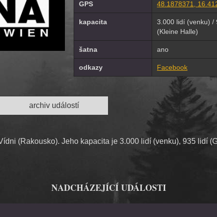
GPS
48.1878371, 16.41
kapacita
3.000 lidí (venku) / 
(Kleine Halle)
šatna
ano
odkazy
Facebook
archiv událostí
dni (Rakousko). Jeho kapacita je 3.000 lidí (venku), 935 lidí (G
NADCHÁZEJÍCÍ UDÁLOSTI