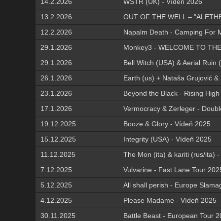
14.2.2026
WSTR (UK) - Vídeň 2026
13.2.2026
OUT OF THE WELL – "ALETHE
12.2.2026
Napalm Death - Camping For Mu
29.1.2026
Monkey3 - WELCOME TO THE 
29.1.2026
Bell Witch (USA) & Aerial Ru
26.1.2026
Earth (us) + Nataša Grujović &
23.1.2026
Beyond the Black - Rising High
17.1.2026
Vermocracy & Zerleger - Doub
19.12.2025
Booze & Glory - Vídeň 2025
15.12.2025
Integrity (USA) - Vídeň 2025
11.12.2025
The Mon (ita) & kariti (rus/ita)
7.12.2025
Vulvarine - Fast Lane Tour 202
5.12.2025
All shall perish - Europe Slam
4.12.2025
Please Madame - Vídeň 2025
30.11.2025
Battle Beast - European Tour 2