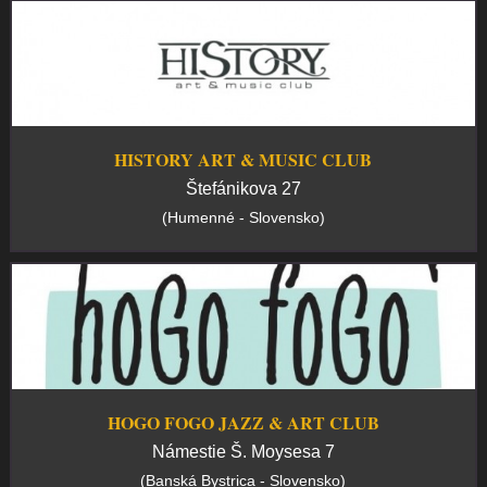
HISTORY ART & MUSIC CLUB
Štefánikova 27
(Humenné - Slovensko)
HOGO FOGO JAZZ & ART CLUB
Námestie Š. Moysesa 7
(Banská Bystrica - Slovensko)