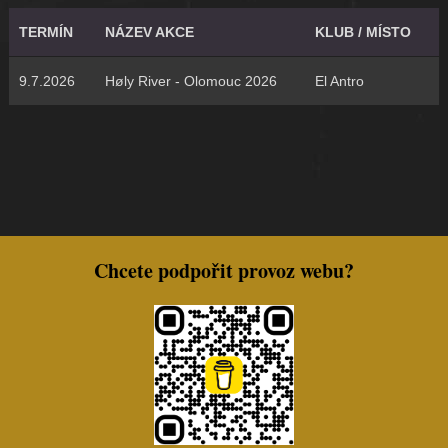
TERMÍN
NÁZEV AKCE
KLUB / MÍSTO
9.7.2026
Høly River - Olomouc 2026
El Antro
Chcete podpořit provoz webu?