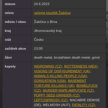
datum
24.6.2023
místo
veřejné kluziště Žabčice
město / obec
Žabčice u Brna
kraj
Jihomoravský kraj
stát
Česko
začátek akce
13:00
žánr
death metal, brutal/slam death metal, grind
kapely
INGROWING (CZ)
,
ROTTENNESS (MEX)
,
VISIONS OF DISFIGUREMENT (UK)
,
ANIMALS KILLING PEOPLE (USA)
,
GORGATRON (USA)
,
BASEMENT
TORTURE KILLINGS (UK)
,
BOWELFUCK
(CZ)
,
MURDER RAPE AMPUTATE (CZ)
,
POPPY SEED GRINDER (CZ)
,
LEPTOSPIROSY (CZ)
, MACABRE DEMISE
(DE), MELMOSH (AUT),
FATALITY (CZ)
,