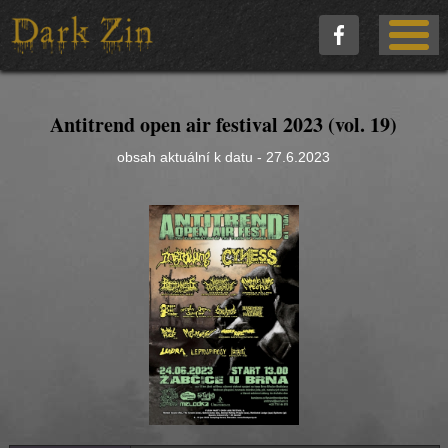
Antitrend open air festival 2023 (vol. 19)
obsah aktuální k datu - 27.6.2023