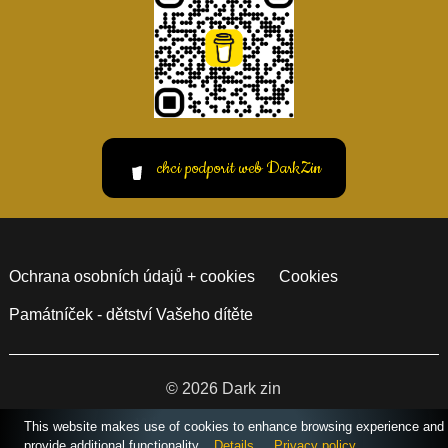
chci podporit web DarkZin
Ochrana osobních údajů + cookies
Cookies
Památníček - dětství Vašeho dítěte
© 2026 Dark zin
vytvořil Giovanni &
Garth
This website makes use of cookies to enhance browsing experience and
provide additional functionality.
Details
Privacy policy