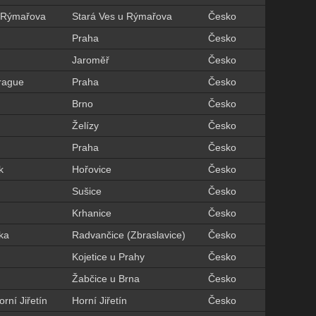
u Rýmařova
Stará Ves u Rýmařova
Česko
Praha
Česko
Jaroměř
Česko
Prague
Praha
Česko
Brno
Česko
Želízy
Česko
Praha
Česko
k
Hořovice
Česko
Sušice
Česko
Krhanice
Česko
ka
Radvančice (Zbraslavice)
Česko
Kojetice u Prahy
Česko
Žabčice u Brna
Česko
rní Jiřetín
Horní Jiřetín
Česko