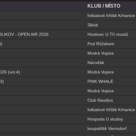
KLUB / MÍSTO
fotbalové hřiště Krhanice
Sklub
IKOV - OPEN AIR 2026
Hostinec U Tří mostů
3)
Pod Růžákem
Modrá Vopice
Nároďák
026 (vol.4)
Modrá Vopice
3)
PINK WHALE
Modrá Vopice
Club Nautilus
fotbalové hřiště Krhanice
Hospoda U studny
koupaliště Varnsdorf