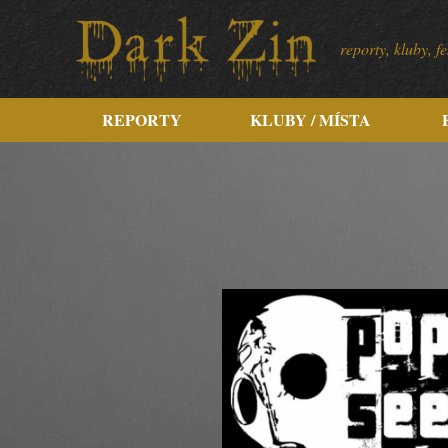
reporty, kluby, 
REPORTY
KLUBY / MÍSTA