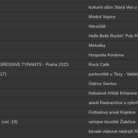
kulturní dům Stará Ves 
Modrá Vopice
Nároďák
Hells Bells Rockin' Pub 
Melodka
Hospoda Kovárna
RESSIVE TYRANTS - Praha 2023
Rock Café
.17)
parkoviště u Tezy - Valde
Ostrov Santos
fotbalové hřiště Krhanice
areál Radvančice u rybní
Fotbalový areál Kojetice
 (vol. 19)
veřejné kluziště Žabčice
bývalé vlakové nádraží Ho