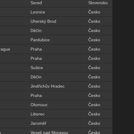
Sereď
Slovensko
Lesnice
Česko
Uherský Brod
Česko
Děčín
Česko
Pardubice
Česko
Prague
Praha
Česko
Praha
Česko
Sušice
Česko
Děčín
Česko
Jindřichův Hradec
Česko
Praha
Česko
Olomouc
Česko
Liberec
Česko
Jaroměř
Česko
m
Veselí nad Moravou
Česko