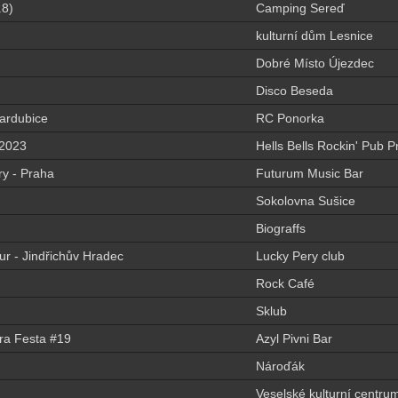
.8)
Camping Sereď
kulturní dům Lesnice
Dobré Místo Újezdec
Disco Beseda
rdubice
RC Ponorka
 2023
Hells Bells Rockin' Pub 
ry - Praha
Futurum Music Bar
Sokolovna Sušice
Biograffs
r - Jindřichův Hradec
Lucky Pery club
Rock Café
Sklub
ura Festa #19
Azyl Pivni Bar
Nároďák
Veselské kulturní centru