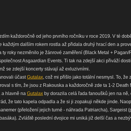
zdím každoročně od jeho prvního ročníku v roce 2019. V té dob
e každým dalším rokem rostla až přidala druhý hrací den a pro
a ty roky nezměnilo je žánrové zaměření (Black Metal + Pagan/Fo
lečnost Asgaardian Events. Ti tak na zdejší akci přiváží dost
mž se zdejší koncerty stávají až exluzivními.
lánovali účast
Gutalax
, což mi přišlo jako totální nesmysl. To, ž
roval s tím, že jsou z Rakouska a každoročně zde ta 1-2 Death
á a hlavně na
Gutalax
by dorazila celá řada fanoušků jen na ně, 
yl rád, že tato kapela odpadla a že si ji zopakuji někde jinde. 
nemer (přeložení jejich turné - náhrada Patriarcha), Sargeist (
asáka). Zvláště poslední dvojice mi uniká již delší čas a nezbý