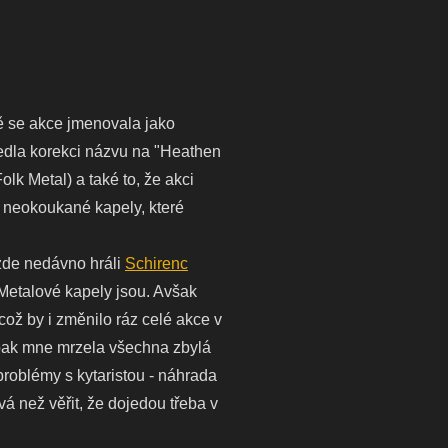
ě se akce jmenovala jako
vedla korekci názvu na "Heathen
lk Metal) a také to, že akci
i neokoukané kapely, které
e zde nedávno hráli
Schirenc
 Metalové kapely jsou. Avšak
což by i změnilo ráz celé akce v
Naopak mne mrzela všechna zbylá
problémy s kytaristou - náhrada
vá než věřit, že dojedou třeba v