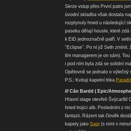
Skrze vstup přes První patro js
úvodní skladba však dostala na
rozplynuly hned u následující sk
paseku dělají housle, které zdá 
k EtD jednoznačně patří. V setli
"Eclipse". Po ní již Seth zmínil,
tím managerem je on sám). Tou p
i pod ním byla zdá se solidní ma
Opětovně se jednalo o výtečný se
P.S.: Kvituji kapelní trika
Paradi
/// Cân Bardd ( Epic/Atmosphe
Hlavní stage otevřeli Švýcarští 
hned trojici alb. Posledním z n
fantazii. Rázem tak člověk dost
kapely jako
Saor
(s nimi v minu