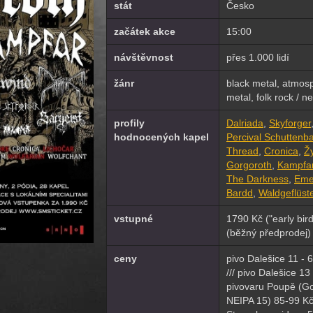
stát
Česko
začátek akce
15:00
návštěvnost
přes 1.000 lidí
žánr
black metal, atmosp
metal, folk rock / ne
profily
Dalriada
,
Skyforger
hodnocených kapel
Percival Schuttenb
Thread
,
Cronica
,
Ž
Gorgoroth
,
Kampfa
The Darkness
,
Eme
Bardd
,
Waldgeflüst
vstupné
1790 Kč ("early bir
(běžný předprodej)
ceny
pivo Dalešice 11 - 6
/// pivo Dalešice 13
pivovaru Poupě (Go
NEIPA 15) 85-99 Kč /