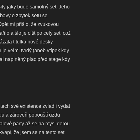
šily jaký bude samotný set. Jeho
bavy o zbytek setu se
Opět mi přišlo, že zvukovou
o a šlo je cítit po celý set, což
vázala titulka nové desky
r je velmi tvrdý (aneb vtípek kdy
val naplněný plac před stage kdy
etech své existence zvládli vydat
rodu a zároveň popouští uzdu
talové party až se na mysl derou
vapí, že jsem se na tento set