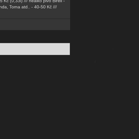
 Kč (0,33l) /// nealko pivo Birell -
inda, Toma atd.. - 40-50 Kč ///