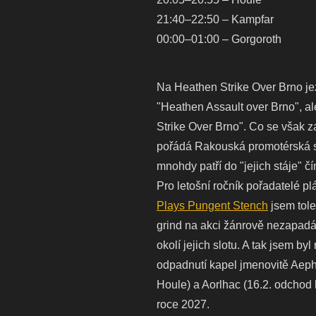
21:40–22:50 – Kampfar
00:00–01:00 – Gorgoroth
Na Heathen Strike Over Brno je
"Heathen Assault over Brno", al
Strike Over Brno". Co se však z
pořádá Rakouská promotérská spo
mnohdy patří do "jejich stáje" čí
Pro letošní ročník pořadatelé p
Plays Pungent Stench
jsem tole
grind na akci žánrově nezapad
okolí jejich slotu. A tak jsem b
odpadnutí kapel jmenovitě Aepha
Houle) a Aorlhac (16.2. odchod b
roce 2027.