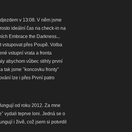
 odjezdem v 13:08. V něm jsme
prosto ideální čas na check-in na
vních Embrace the Darkness...
t vstupovat přes Poupě. Volba
né vstupní vrata a fronta
aly abychom vůbec stihly první
a tak jsme "koncovku fronty"
vání lze i přes První patro
 fungují od roku 2012. Za mne
" vydali teprve loni. Jedná se o
ngují i živě, což jsem si potvrdil