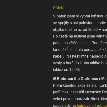
Pátek
V pátek jsem si vybral loňskou 
se spojily s asi polovinou parti
ubytku (běžně až od 16:00 + naš
Po cestě na festival jsme váha
padla na větší jistotu s Poupět
fanoušků se táhla pomalu až k b
kapelu. Naštěstí mne napadlo o
vzaly a hurá do klubu takřka bez
taktéž od 15:00.
/// Embrace the Darkness ( Me
První kapelou akce se stali Emb
patří mezi nejlepší tuzemské Dea
velmi povedenou záležitost, která
naposledy
na lednovém Třebíč