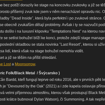
me bez potíží dorazily ke stage na koncovku zvukovky a již se tě
prosto příšerný zvuk kde jsem v něm nenacházel opravdu nic. O
ladby "Dead Inside", která byla perfektní i po zvukové stránce. 
se obecně zvukařům dělají problémy. Avšak i ty se nazvučit podařil
stu došlo i na luxusní klipovku "Temptations Nest" na kterou na
 že se setlist bohužel blíží ke konci, protože zdejší stage manage
oslední skladbou se stala novinka "Last Resort", kterou si uží
sa lidí, která však na stage bohužel nemohla vidět.
t a již se těším na příští shledání.
se Lost
a
Moonsorrow
.
ric Folk/Black Metal / Švýcarsko )
Cân Bardd, kteří fungují teprve od roku 2016, ale v prvních pěti l
ich je "Devoured by the Oak" (2021) a i zde kapela oslavuje pří
ává velmi příjemnou atmosféru, kterou však prostupují Black Me
losti krátce bubnoval Dylan Watson), či Summoning. A tak nepřek