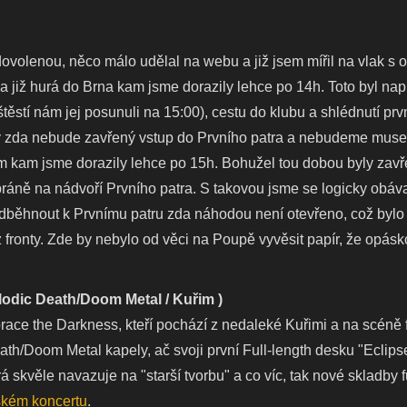
dovolenou, něco málo udělal na webu a již jsem mířil na vlak s
e a již hurá do Brna kam jsme dorazily lehce po 14h. Toto byl na
těstí nám jej posunuli na 15:00), cestu do klubu a shlédnutí pr
ly zda nebude zavřený vstup do Prvního patra a nebudeme muse
em kam jsme dorazily lehce po 15h. Bohužel tou dobou byly zavře
ráně na nádvoří Prvního patra. S takovou jsme se logicky obáv
dběhnout k Prvnímu patru zda náhodou není otevřeno, což bylo 
 fronty. Zde by nebylo od věci na Poupě vyvěsit papír, že opásko
lodic Death/Doom Metal / Kuřim )
race the Darkness, kteří pochází z nedaleké Kuřimi a na scéně
th/Doom Metal kapely, ač svoji první Full-length desku "Eclipse
 skvěle navazuje na "starší tvorbu" a co víc, tak nové skladby fu
ském koncertu
.