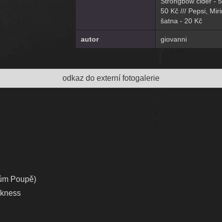
Strongbow cider - 55
50 Kč /// Pepsi, Mir
šatna - 20 Kč
autor
giovanni
odkaz do externí fotogalerie
dům Poupě)
rkness