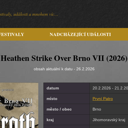
festivaly, události a mnohem víc…
FESTIVALY
NADCHÁZEJÍCÍ UDÁLOSTI
Heathen Strike Over Brno VII (2026)
obsah aktuální k datu - 26.2.2026
datum
20.2.2026 - 21.2.2
místo
První Patro
město / obec
Brno
kraj
Jihomoravský kraj