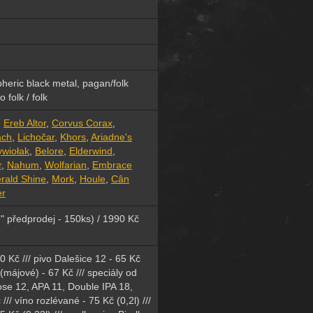
heric black metal, pagan/folk
o folk / folk
,
Ereb Altor
,
Corvus Corax
,
ach
,
Lichočar
,
Khors
,
Ariadne's
ywiołak
,
Belore
,
Elderwind
,
r
,
Nahum
,
Wolfarian
,
Embrace
rald Shine
,
Mork
,
Houle
,
Cân
er
d" předprodej - 150ks) / 1990 Kč
0 Kč /// pivo Dalešice 12 - 65 Kč
 (májové) - 67 Kč /// speciály od
se 12, APA 11, Double IPA 18,
// víno rozlévané - 75 Kč (0,2l) ///