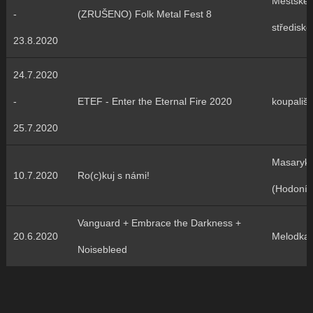
Městské k
-
(ZRUŠENO) Folk Metal Fest 8
středisko
23.8.2020
24.7.2020
-
ETEF - Enter the Eternal Fire 2020
koupališt
25.7.2020
Masaryk
10.7.2020
Ro(c)kuj s námi!
(Hodonín
Vanguard + Embrace the Darkness +
20.6.2020
Melodka
Noisebleed