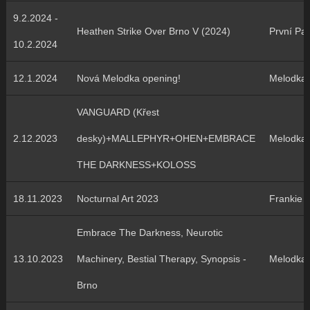
9.2.2024 -
Heathen Strike Over Brno V (2024)
První Pat
10.2.2024
12.1.2024
Nová Melodka opening!
Melodka
VANGUARD (Křest
2.12.2023
desky)+MALLEPHYR+OHEN+EMBRACE
Melodka
THE DARKNESS+KOLOSS
18.11.2023
Nocturnal Art 2023
Frankie 
Embrace The Darkness, Neurotic
13.10.2023
Machinery, Bestial Therapy, Synopsis -
Melodka
Brno