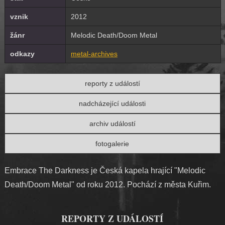
vznik
2012
žánr
Melodic Death/Doom Metal
odkazy
metal-archives
reporty z událostí
nadcházející události
archiv událostí
fotogalerie
Embrace The Darkness je Česká kapela hrající "Melodic
Death/Doom Metal" od roku 2012. Pochází z města Kuřim.
REPORTY Z UDÁLOSTÍ