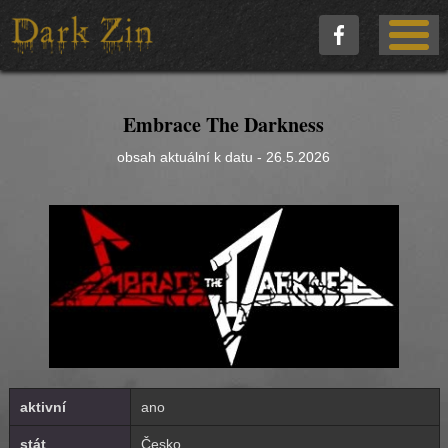
Embrace The Darkness
obsah aktuální k datu - 26.5.2026
aktivní
ano
stát
Česko