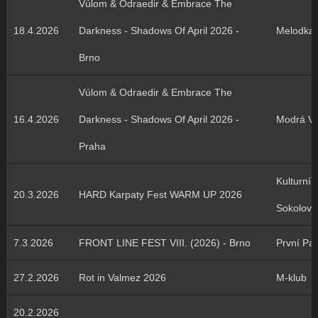
Vúlom & Odraedir & Embrace The
18.4.2026
Darkness - Shadows Of April 2026 -
Melodka
Brno
Vúlom & Odraedir & Embrace The
16.4.2026
Darkness - Shadows Of April 2026 -
Modrá Vo
Praha
Kulturní
20.3.2026
HARD Karpaty Fest WARM UP 2026
Sokolovn
7.3.2026
FRONT LINE FEST VIII. (2026) - Brno
První Pat
27.2.2026
Rot in Valmez 2026
M-klub
20.2.2026