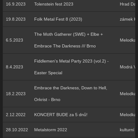
16.9.2023
Tolenstein fest 2023
Hrad Dal
19.8.2023
Folk Metal Fest 8 (2023)
zámek K
The Moth Gatherer (SWE) + Elbe +
6.5.2023
Melodka
Embrace The Darkness /// Brno
Fiddlemen's Metal Party 2023 (vol.2) -
8.4.2023
Modrá Vo
Easter Special
Embrace the Darkness, Down to Hell,
18.2.2023
Melodka
Orkrist - Brno
2.12.2022
KONCERT BUDE za 5 dnů!
Melodka
28.10.2022
Metalstorm 2022
kulturní