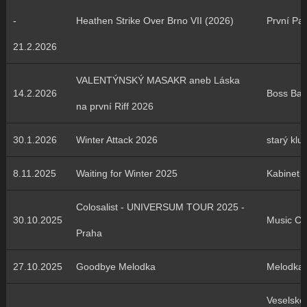
-
Heathen Strike Over Brno VII (2026)
První Pat
21.2.2026
VALENTÝNSKÝ MASAKR aneb Láska
14.2.2026
Boss Bar
na první Riff 2026
30.1.2026
Winter Attack 2026
starý klu
8.11.2025
Waiting for Winter 2025
Kabinet 
Colosalist - UNIVERSUM TOUR 2025 -
30.10.2025
Music Cl
Praha
27.10.2025
Goodbye Melodka
Melodka
Veselské 