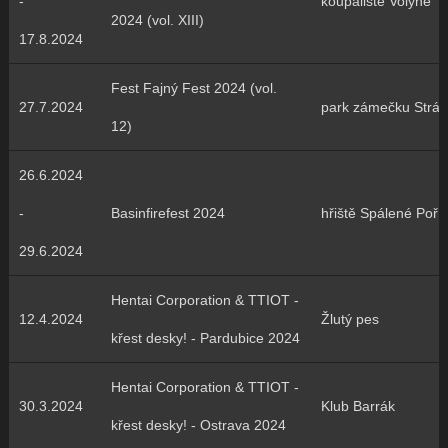
-
koupaliště Volyně
2024 (vol. XIII)
17.8.2024
Fest Fajný Fest 2024 (vol.
27.7.2024
park zámečku Stráž
12)
26.6.2024
-
Basinfirefest 2024
hřiště Spálené Poříč
29.6.2024
Hentai Corporation & TTIOT -
12.4.2024
Žlutý pes
křest desky! - Pardubice 2024
Hentai Corporation & TTIOT -
30.3.2024
Klub Barrák
křest desky! - Ostrava 2024