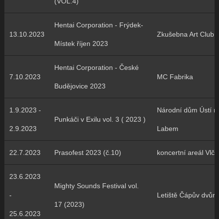
(VOL.4)
Hentai Corporation - Frýdek-
13.10.2023
Zkušebna Art Club
Místek říjen 2023
Hentai Corporation - České
7.10.2023
MC Fabrika
Budějovice 2023
1.9.2023 -
Národní dům Ústí n
Punkáči v Exilu vol. 3 ( 2023 )
2.9.2023
Labem
22.7.2023
Prasofest 2023 (č.10)
koncertní areál Vlčt
23.6.2023
Mighty Sounds Festival vol.
-
Letiště Čápův dvůr
17 (2023)
25.6.2023