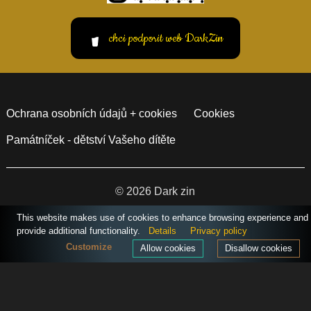
chci podporit web DarkZin
Ochrana osobních údajů + cookies
Cookies
Památníček - dětství Vašeho dítěte
© 2026 Dark zin
vytvořil Giovanni &
Garth
This website makes use of cookies to enhance browsing experience and
provide additional functionality.
Details
Privacy policy
Customize
Allow cookies
Disallow cookies