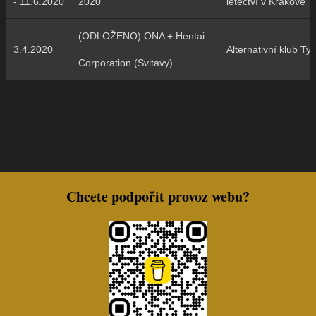
- 11.6.2020
2020
letectví v Krakově
(ODLOŽENO) ONA + Hentai
3.4.2020
Alternativní klub Tyj
Corporation (Svitavy)
Chcete podpořit provoz webu?