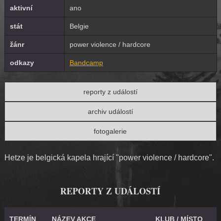
aktivní
ano
stát
Belgie
žánr
power violence / hardcore
odkazy
Bandcamp
reporty z událostí
archiv událostí
fotogalerie
Hetze je belgická kapela hrající "power violence / hardcore".
REPORTY Z UDÁLOSTÍ
TERMÍN
NÁZEV AKCE
KLUB / MÍSTO