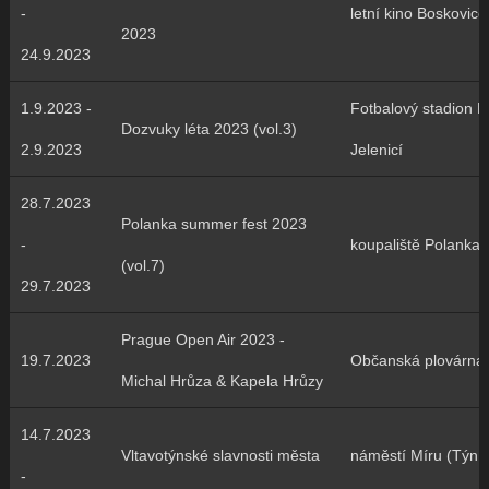
-
letní kino Boskovice
2023
24.9.2023
1.9.2023 -
Fotbalový stadion 
Dozvuky léta 2023 (vol.3)
2.9.2023
Jelenicí
28.7.2023
Polanka summer fest 2023
-
koupaliště Polanka
(vol.7)
29.7.2023
Prague Open Air 2023 -
19.7.2023
Občanská plovárna
Michal Hrůza & Kapela Hrůzy
14.7.2023
Vltavotýnské slavnosti města
náměstí Míru (Týn 
-