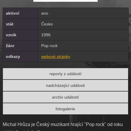
aktivní
ano
stát
Česko
vznik
1996
žánr
Pop rock
odkazy
webové stránky
reporty z událostí
nadcházející události
archiv událostí
fotogalerie
Michal Hrůza je Český muzikant hrající "Pop rock" od roku