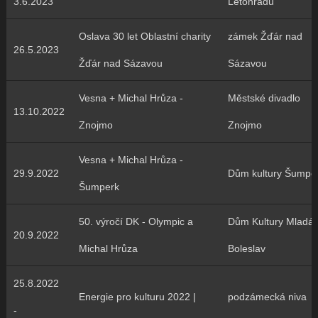
3.6.2023
Letohradu
Oslava 30 let Oblastní charity
zámek Žďár nad
26.5.2023
Žďár nad Sázavou
Sázavou
Vesna + Michal Hrůza -
Městské divadlo
13.10.2022
Znojmo
Znojmo
Vesna + Michal Hrůza -
29.9.2022
Dům kultury Šumpe
Šumperk
50. výročí DK - Olympic a
Dům Kultury Mladá
20.9.2022
Michal Hrůza
Boleslav
25.8.2022
Energie pro kulturu 2022 |
podzámecká niva
-