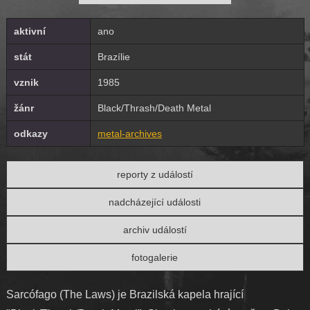
aktivní
ano
stát
Brazílie
vznik
1985
žánr
Black/Thrash/Death Metal
odkazy
metal-archives
reporty z událostí
nadcházející události
archiv událostí
fotogalerie
Sarcófago (The Laws) je Brazilská kapela hrající