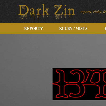
reporty, kluby, 
REPORTY
KLUBY / MÍSTA