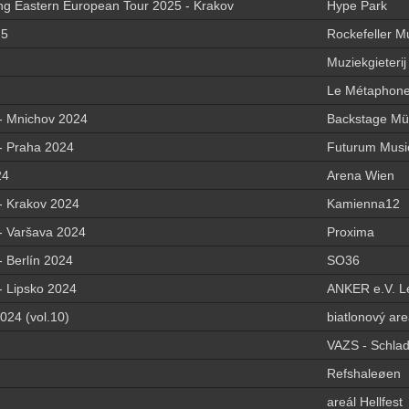
ng Eastern European Tour 2025 - Krakov
Hype Park
25
Rockefeller Mu
Muziekgieterij
Le Métaphone 
 Mnichov 2024
Backstage M
 Praha 2024
Futurum Musi
24
Arena Wien
 Krakov 2024
Kamienna12
 Varšava 2024
Proxima
 Berlín 2024
SO36
 Lipsko 2024
ANKER e.V. Le
024 (vol.10)
biatlonový ar
VAZS - Schlad
Refshaleøen
areál Hellfest