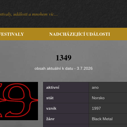
festivaly, události a mnohem víc…
FESTIVALY
NADCHÁZEJÍCÍ UDÁLOSTI
1349
obsah aktuální k datu - 3.7.2026
aktivní
ano
stát
Norsko
vznik
1997
žánr
Black Metal