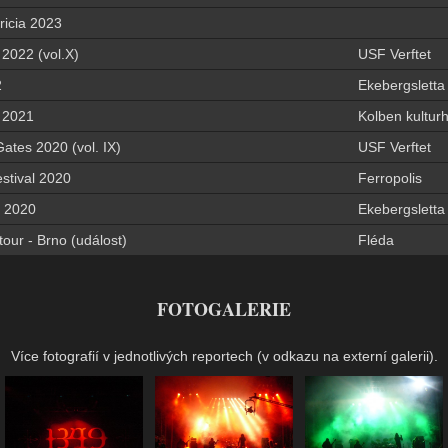
ricia 2023
2022 (vol.X)
USF Verftet
2
Ekebergsletta
+ 2021
Kolben kultur
tes 2020 (vol. IX)
USF Verftet
stival 2020
Ferropolis
 2020
Ekebergsletta
our - Brno (událost)
Fléda
FOTOGALERIE
Více fotografií v jednotlivých reportech (v odkazu na externí galerii).