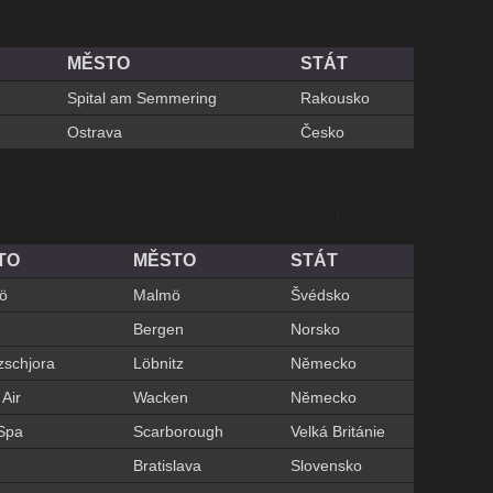
MĚSTO
STÁT
Spital am Semmering
Rakousko
Ostrava
Česko
TO
MĚSTO
STÁT
mö
Malmö
Švédsko
Bergen
Norsko
zschjora
Löbnitz
Německo
Air
Wacken
Německo
Spa
Scarborough
Velká Británie
Bratislava
Slovensko