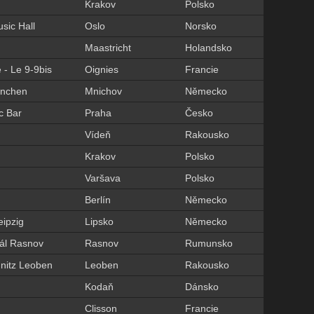
Krakov
Polsko
sic Hall
Oslo
Norsko
Maastricht
Holandsko
- Le 9-9bis
Oignies
Francie
ünchen
Mnichov
Německo
c Bar
Praha
Česko
Vídeň
Rakousko
Krakov
Polsko
Varšava
Polsko
Berlín
Německo
ipzig
Lipsko
Německo
eál Rasnov
Rasnov
Rumunsko
nitz Leoben
Leoben
Rakousko
Kodaň
Dánsko
Clisson
Francie