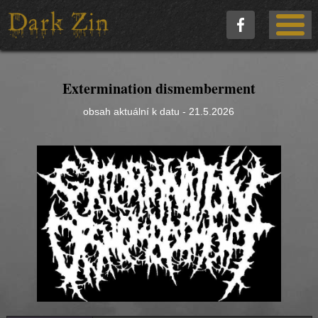
Extermination dismemberment
obsah aktuální k datu - 21.5.2026